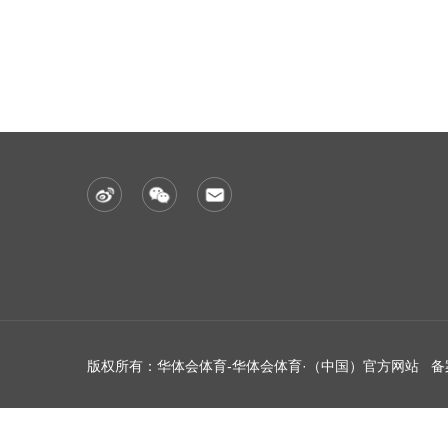
地址：南通市海安市工业园区
邮箱：ntctzj@126.com
传真：
0513-88621386
版权所有：华体会体育-华体会体育·（中国）官方网站 备