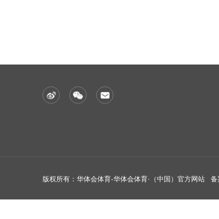
地址：南通市海安市工业园区
邮箱：ntctzj@126.com
传真：
0513-88621386
版权所有：华体会体育-华体会体育·（中国）官方网站 备