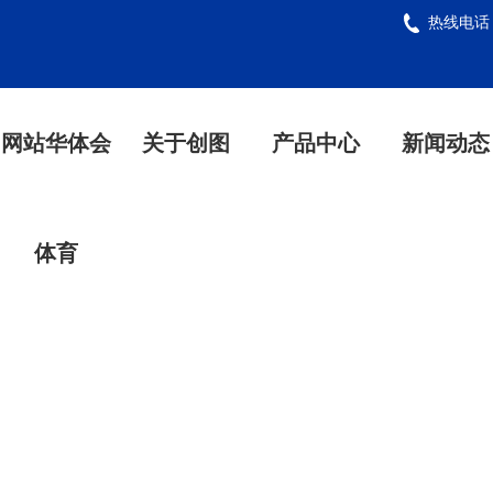
热线电
网站华体会
关于创图
产品中心
新闻动态
体育
没有找到这个页面: wCcCbQvDzx/mailto:yuanbao@usts.edu.cn
产品中心
行业优势
86
华体会体育-华体
关于创图