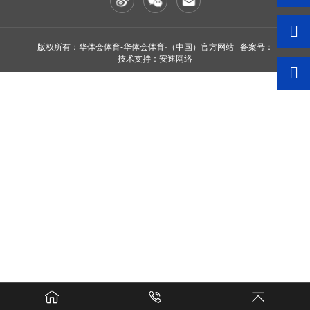
版权所有：华体会体育-华体会体育·（中国）官方网站 备案号：
技术支持：安速网络