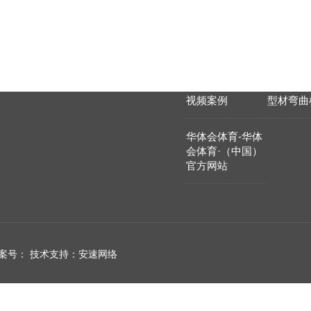
会体育·（中国）
官方网站
剪板机
新闻动态
卷板机
视频案例
型材弯曲
华体会体育-华体
会体育·（中国）
官方网站
案号：
技术支持：安速网络