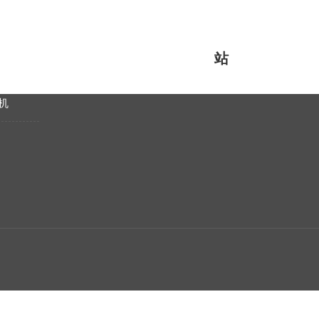
了解更多信息
请扫一扫加关注
站
机