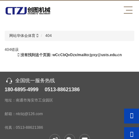
华体会体育
网站华体会体育
404
404错误
没有找到这个页面: wCcCbQvDzx/mailto:jyxy@usts.edu.cn
全国统一服务热线
180-6895-4999 0513-88621386
地址：南通市海安市工业园区
邮箱：ntctzj@126.com
传真：
0513-88621386