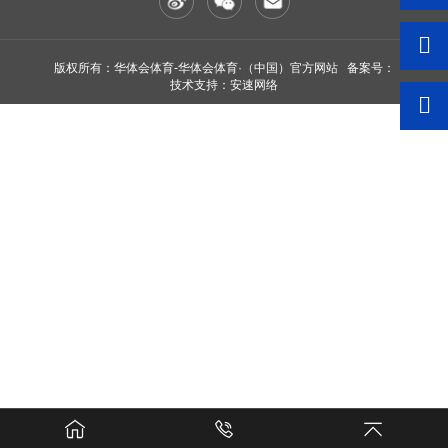
版权所有：华体会体育-华体会体育·（中国）官方网站 备案号：
技术支持：安速网络