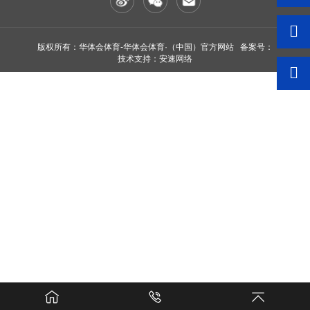
版权所有：华体会体育-华体会体育·（中国）官方网站 备案号：
技术支持：安速网络